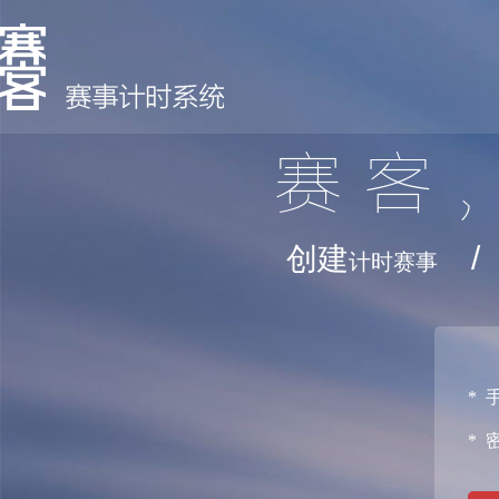
赛客
/
创建
计时赛事
* 
* 