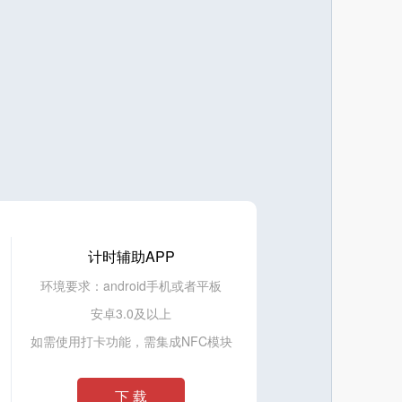
计时辅助APP
环境要求：android手机或者平板
安卓3.0及以上
如需使用打卡功能，需集成NFC模块
下 载