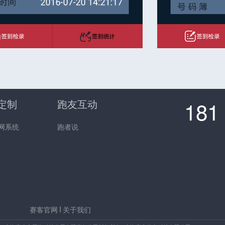
定制
跑友互动
181
网系统
跑者说
赛客官网
关于我们